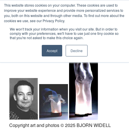
This website stores cookies on your computer. These cookies are used to
improve your website experience and provide more personalized services to
you, both on this website and through other media. To find out more about the
cookies we use, see our Privacy Policy.
We won't track your information when you visit our site. But in order to
Home
comply with your preferences, we'll have to use just one tiny cookie so
that you're not asked to make this choice again.
BJORN WIDELL
Art & Design
Accept
Decline
Sculptor
Constellation
Supreme Consulting
Dream Team
Copyright art and photos © 2025 BJORN WIDELL
Luxury