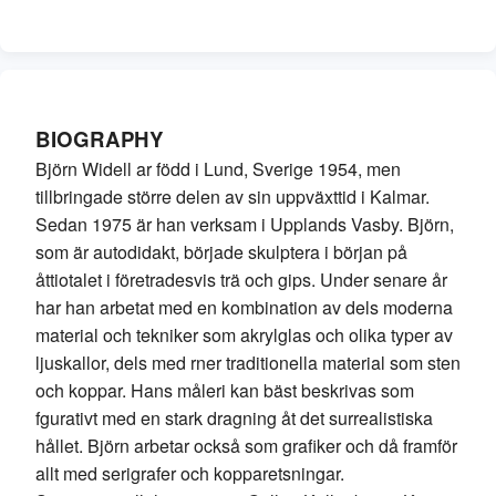
Industries
Our Story
BIOGRAPHY
Björn Widell ar född i Lund, Sverige 1954, men
tillbringade större delen av sin uppväxttid i Kalmar.
Contact
Sedan 1975 är han verksam i Upplands Vasby. Björn,
som är autodidakt, började skulptera i början på
åttiotalet i företradesvis trä och gips. Under senare år
har han arbetat med en kombination av dels moderna
material och tekniker som akrylglas och olika typer av
ljuskallor, dels med rner traditionella material som sten
och koppar. Hans måleri kan bäst beskrivas som
fgurativt med en stark dragning åt det surrealistiska
hållet. Björn arbetar också som grafiker och då framför
allt med serigrafer och kopparetsningar.