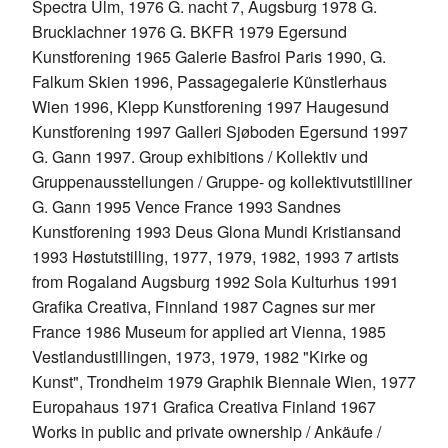
Spectra Ulm, 1976 G. nacht 7, Augsburg 1978 G.
Brucklachner 1976 G. BKFR 1979 Egersund
Kunstforening 1965 Galerie Basfroi Paris 1990, G.
Falkum Skien 1996, Passagegalerie Künstlerhaus
Wien 1996, Klepp Kunstforening 1997 Haugesund
Kunstforening 1997 Galleri Sjøboden Egersund 1997
G. Gann 1997. Group exhibitions / Kollektiv und
Gruppenausstellungen / Gruppe- og kollektivutstilliner
G. Gann 1995 Vence France 1993 Sandnes
Kunstforening 1993 Deus Glona Mundi Kristiansand
1993 Høstutstilling, 1977, 1979, 1982, 1993 7 artists
from Rogaland Augsburg 1992 Sola Kulturhus 1991
Grafika Creativa, Finnland 1987 Cagnes sur mer
France 1986 Museum for applied art Vienna, 1985
Vestlandustillingen, 1973, 1979, 1982 "Kirke og
Kunst", Trondheim 1979 Graphik Biennale Wien, 1977
Europahaus 1971 Grafica Creativa Finland 1967
Works in public and private ownership / Ankäufe /