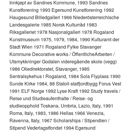
Innkjøpt av Sandnes Kommune, 1993 Sandnes
Kunstforening 1993 Egersund Kunstforening 1992
Haugesund BilledgalIeri 1966 Niederösterreichische
Landesgalerie 1985 Norsk Kulturråd 1983
Riksgalleriet 1978 Nasjonalgalleri 1978 Rogaland
Kunstmuseum 1975, 1979, 1984, 1990 Kulturamt der
Stadt Wien 1971 Rogaland Fylke Stavanger
Kommune Decorative works / ÖffentlicheArbeiten /
Utsmykkninger Godalen videregående skole (vegg)
1986 Oliedirektoratet, Stavanger, 1985
Sentralsykehus i Rogaland, 1984 Sola Flyplass 1990
Sunde Kirke 1984, 88 Statoil-statfjordbygg Forus Vest
1991 ELF Norge 1992 Lyse Kraft 1992 Study travels /
Reise und Studieaufenthalte / Reise- og
studieopphold Toskana, Umbria, Lazio, Italy, 1991
Roma, Italy, 1983, 1986 Hellas 1966 Venezia,
Ravenna, Italy, 1967 Scholarships / Stipendien /
Stipend Vederlagstfondet 1994 Egersund