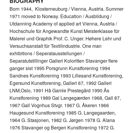
BIOGRAPHY
Born 1944, Klosterneuburg / Vienna, Austria. Summer
1971 moved to Norway. Education / Ausbildung /
Supreme Consulting
Utdanning Academy of applied art Vienna, Austria /
Hochschule für Angewandte Kunst Meisterklasse für
Dream Team
Malerei und Graphik Prof. C. Unger. Høhere Lehr und
Versuchsanstalt für Textilindustrie. One man
exhibitions / Seperatausstellungen /
Luxury
Separatutstillinger Galleri Koloritten Stavanger flere
ganger sist 1995 Porsgrunn Kunstforening 1994
Our Story
Sandnes Kunstforening 1993 Lillesand Kunstforening,
Egersund Kunstforening, Galleri 67, 1992 Galleri
LNM,Oslo, 1991 Hå Gamle Prestegård 1990 Ås
Contact
Kunstforening 1989 Gal Langegærden 1968, Gall 87,
1967 Gall Vognhus Stvgr. 1967 G. Åkeren 1966
Haugesund Kunstforening 1985 G. Langegaarden,
1964 G. Stasjonen, 1982 G. Jørgen 1978 G. Alana
1976 Stavanger og Bergen Kunstforening 1972 G.