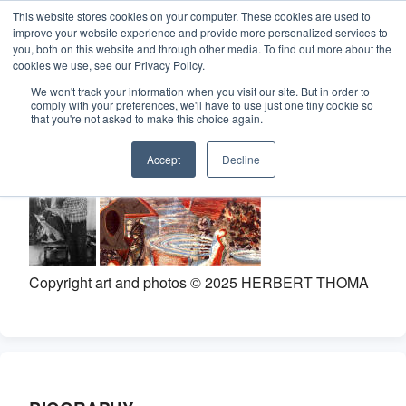
This website stores cookies on your computer. These cookies are used to
improve your website experience and provide more personalized services to
you, both on this website and through other media. To find out more about the
cookies we use, see our Privacy Policy.
We won't track your information when you visit our site. But in order to
Home
comply with your preferences, we'll have to use just one tiny cookie so
that you're not asked to make this choice again.
HERBERT THOMA
Constellation
Accept
Decline
Painter
Create
Art & Design
Copyright art and photos © 2025 HERBERT THOMA
Industries
Projects